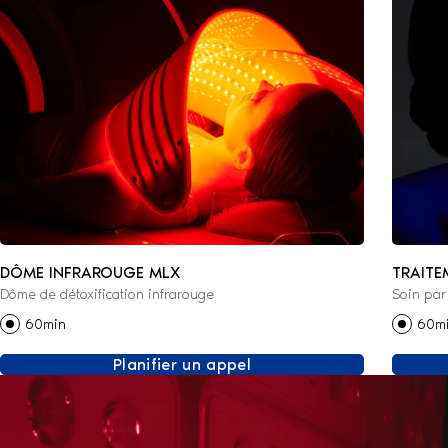
DÔME INFRAROUGE MLX
TRAITE
Dôme de détoxification infrarouge
Soin par
60min
60m
Planifier un appel