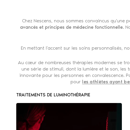
Chez Nescens, nous sommes convaincus qu'une peau
avancés et principes de médecine fonctionnelle
. N
En mettant l’accent sur les soins personnalisés, 
Au cœur de nombreuses thérapies modernes se tro
une série de stimuli, dont la lumière et le son, le
innovante pour les personnes en convalescence. Par 
pour
les athlètes ayant be
TRAITEMENTS DE LUMINOTHÉRAPIE