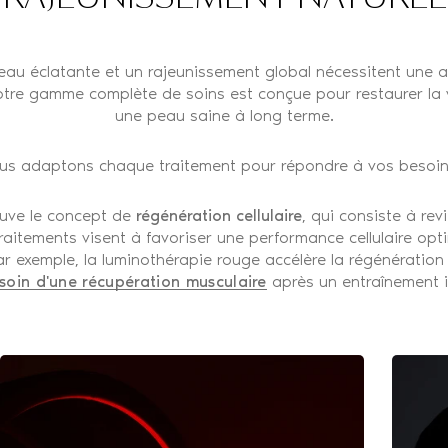
 éclatante et un rajeunissement global nécessitent une app
otre gamme complète de soins est conçue pour restaurer la vi
une peau saine à long terme.
nous adaptons chaque traitement pour répondre à vos besoins
uve le concept de
régénération cellulaire
, qui consiste à re
s traitements visent à favoriser une performance cellulaire op
exemple, la luminothérapie rouge accélère la régénération t
soin d'une récupération musculaire
après un entraînement i