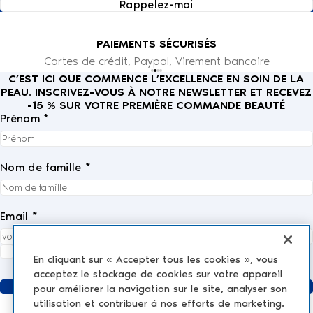
Rappelez-moi
Téléphone
: +41 22 316 82 00
Email
: contact@nescens.com
Numéro de TVA
: CHE-411.645.278
PAIEMENTS SÉCURISÉS
Directeur de la publication
: M. Trehorel Pierre
Cartes de crédit, Paypal, Virement bancaire
C’EST ICI QUE COMMENCE L’EXCELLENCE EN SOIN DE LA
PEAU. INSCRIVEZ-VOUS À NOTRE NEWSLETTER ET RECEVEZ
-15 % SUR VOTRE PREMIÈRE COMMANDE BEAUTÉ
Prénom *
Nom de famille *
Email *
J'accepte entièrement la
politique de confidentialité
.
*
En cliquant sur « Accepter tous les cookies », vous
acceptez le stockage de cookies sur votre appareil
Envoyer
pour améliorer la navigation sur le site, analyser son
utilisation et contribuer à nos efforts de marketing.