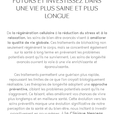
FUTURS ET INVESTISSEZ DANS
UNE VIE PLUS SAINE ET PLUS
LONGUE
De
la régénération cellulaire
à
la réduction du stress et à la
relaxation
, les soins de bien-être avancés visent à
améliorer
la qualité de vie globale
. Ces traitements de biohacking non
seulement régénèrent le corps, mais se concentrent également
sur la santé à long terme en prévenant les problèmes
potentiels avant qu'ils ne surviennent. Les soins de longévité
avancés ouvrent la voie à une vie enrichissante et
épanouissante.
Ces traitements permettent une guérison plus rapide,
repoussant les limites de ce que l'on croyait biologiquement
réalisable. Les thérapies de longévité adoptent une
approche
préventive,
ciblant les problèmes potentiels avant qu'ils ne
s'aggravent. Ce faisant, elles améliorent vos chances de vivre
plus longtemps et en meilleure santé. Cette évolution vers les
soins préventifs marque une évolution significative de notre
perception de la santé et du bien-être, nous incitant à investir
la Clinique Nescens
proactivement en nous-mêmes. À
,