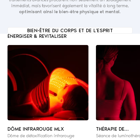
immédiat, mais favorisent également la vitalité à long terme,
optimisant ainsi le bien-être physique et mental
.
BIEN-ÊTRE DU CORPS ET DE L'ESPRIT
ÉNERGISER & REVITALISER
DÔME INFRAROUGE MLX
THÉRAPIE DE
Dôme de détoxification infrarouge
Séance de luminothér
PHOTOBIOMODULA