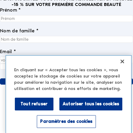
-15 % SUR VOTRE PREMIÈRE COMMANDE BEAUTÉ
Prénom *
Nom de famille *
Email *
J'accepte entièrement la
politique de confidentialité
.
*
En cliquant sur « Accepter tous les cookies », vous
acceptez le stockage de cookies sur votre appareil
Envoyer
pour améliorer la navigation sur le site, analyser son
utilisation et contribuer à nos efforts de marketing.
Tout refuser
Autoriser tous les cookies
MÉDECINE ESTHÉTIQUE
AESTHETIC TREATMENTS
Injections et produits de comblement
Paramètres des cookies
NESCENS.COM
Hair
Activer le mode accessibilité
Peelings
Mentions légales