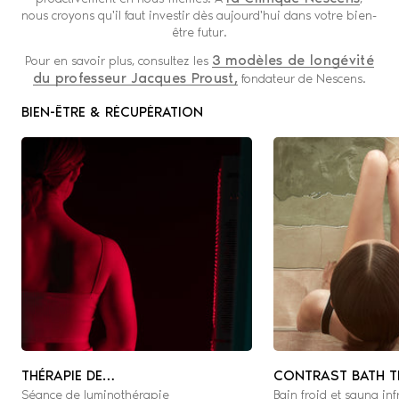
nous croyons qu'il faut investir dès aujourd'hui dans votre bien-
être futur.
3 modèles de longévité
Pour en savoir plus, consultez les
du professeur Jacques Proust,
fondateur de Nescens.
BIEN-ÊTRE & RÉCUPÉRATION
THÉRAPIE DE
CONTRAST BATH T
Séance de luminothérapie
Bain froid et sauna in
PHOTOBIOMODULATION