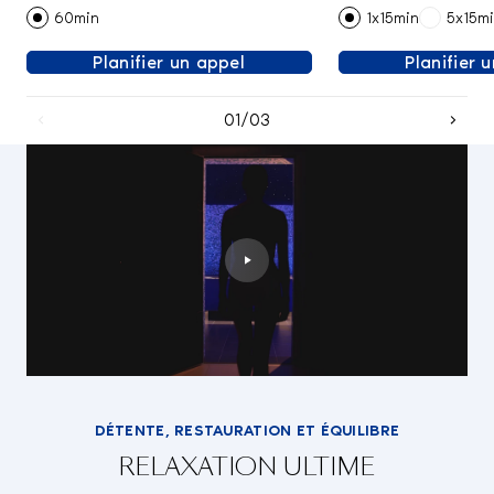
60min
1x15min
5x15m
Planifier un appel
Planifier 
01/03
DÉTENTE, RESTAURATION ET ÉQUILIBRE
RELAXATION ULTIME