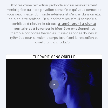
Profitez d'une relaxation profonde et d'un ressourcement
mental
grâce au lit de privation sensorielle qui vous permet de
vous déconnecter du monde extérieur et d'entrer dans un état
de bien-être profond. En supprimant les stimuli sensoriels, il
à améliorer la clarté
contribue à
réduire le stress,
mentale
et à favoriser le bien-être émotionnel
. La
thérapie par ondes thermales utilise des ondes douces et
rythmées pour stimuler le corps, favorisant la relaxation et
améliorant la circulation.
THÉRAPIE SENSORIELLE