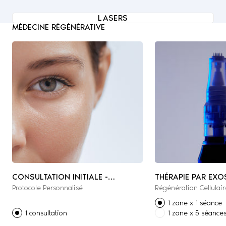
LASERS
MÉDECINE RÉGÉNÉRATIVE
CONSULTATION INITIALE -
THÉRAPIE PAR EX
Protocole Personnalisé
Régénération Cellulair
MÉDECINE ESTHÉTIQUE &
RÉGÉNÉRATIVE
1 zone x 1 séance
1 consultation
1 zone x 5 séance