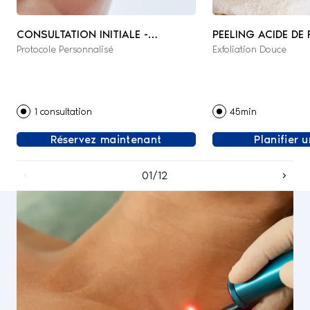
CONSULTATION INITIALE -
PEELING ACIDE DE 
Protocole Personnalisé
Exfoliation Douce
MÉDECINE ESTHÉTIQUE &
RÉGÉNÉRATIVE
1 consultation
45min
Réservez maintenant
Planifier 
01/12