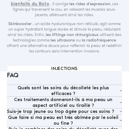
bienfaits du Boto
, il corrige
les rides d'expression
, ces
lignes qui traversent le cou, en relaxant les muscles sous-
jacents, atténuant ainsi les rides.
Skinbooster
, un acide hyaluronique non réticulé, agit comme
un super hydratant longue durée et stimule la peau, réduisant
ainsi les rides. Enfin,
les liftings non chirurgicaux
utilisant des
technologies comme
les ultrasons
ou
la radiofréquence
offrent une alternative douce pour raffermir la peau et redéfinir
les contours sans intervention invasive.
INJECTIONS
FAQ
Quels sont les soins du décolleté les plus
efficaces ?
Ces traitements donneront-ils à ma peau un
Nos
soins de décolleté
sont adaptés aux besoins
aspect artificiel ou tiraillé ?
spécifiques de votre peau et peuvent inclure
la bio-
Suis-je trop jeune ou trop âgée pour ces soins ?
Pas chez Nescens. Toutes les interventions sont
revitalisation (acide hyaluronique + vitamines), la
Que faire si ma peau est très abîmée par le soleil
Ces soins sont adaptés dès les premiers signes de
réalisées par
des médecins esthétiques
qui
greffe de nano-graisses, la radiofréquence et le
ou fine ?
l'âge ou
en prévention
pour préserver la qualité de la
privilégient
des résultats naturels
, évitant toute
resurfaçage laser
. Ces techniques ciblent
les ridules,