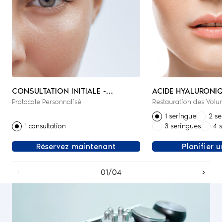
CONSULTATION INITIALE -
ACIDE HYALURONI
Protocole Personnalisé
Restauration des Volu
MÉDECINE ESTHÉTIQUE &
RÉGÉNÉRATIVE
1 seringue
2 se
1 consultation
3 seringues
4 
Réservez maintenant
Planifier 
01/04