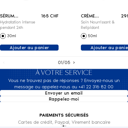
SÉRUM
165 CHF
CRÈME
29
Hydratation intense
Soin Nourrissant &
RÉHYDRATANT
RELIPIDANTE BIO-
pendant 24h
Relipidant
BIO-IDENTIQUE
IDENTIQUE
30ml
50ml
Ajouter au panier
Ajouter au panie
01/05
À VOTRE SERVICE
Vous ne trouvez pas de réponses ? Envoyez-nous un
message ou appelez-nous au +41 22 316 82 00
Envoyer un email
Rappelez-moi
PAIEMENTS SÉCURISÉS
Cartes de crédit, Paypal, Virement bancaire