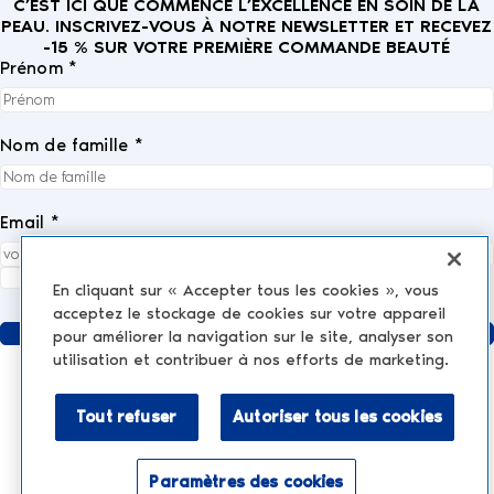
C’EST ICI QUE COMMENCE L’EXCELLENCE EN SOIN DE LA
PEAU. INSCRIVEZ-VOUS À NOTRE NEWSLETTER ET RECEVEZ
-15 % SUR VOTRE PREMIÈRE COMMANDE BEAUTÉ
Prénom *
Nom de famille *
Email *
J'accepte entièrement la
politique de confidentialité
.
*
En cliquant sur « Accepter tous les cookies », vous
acceptez le stockage de cookies sur votre appareil
Envoyer
pour améliorer la navigation sur le site, analyser son
utilisation et contribuer à nos efforts de marketing.
Tout refuser
Autoriser tous les cookies
MÉDECINE ESTHÉTIQUE
AESTHETIC TREATMENTS
Injections et produits de comblement
Paramètres des cookies
NESCENS.COM