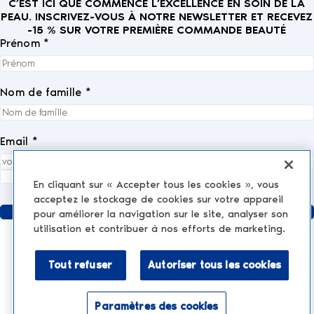
C’EST ICI QUE COMMENCE L’EXCELLENCE EN SOIN DE LA
PEAU. INSCRIVEZ-VOUS À NOTRE NEWSLETTER ET RECEVEZ
-15 % SUR VOTRE PREMIÈRE COMMANDE BEAUTÉ
Prénom *
Nom de famille *
Email *
J'accepte entièrement la
politique de confidentialité
.
*
En cliquant sur « Accepter tous les cookies », vous
acceptez le stockage de cookies sur votre appareil
Envoyer
pour améliorer la navigation sur le site, analyser son
utilisation et contribuer à nos efforts de marketing.
Tout refuser
Autoriser tous les cookies
MÉDECINE ESTHÉTIQUE
AESTHETIC TREATMENTS
Injections et produits de comblement
Paramètres des cookies
NESCENS.COM