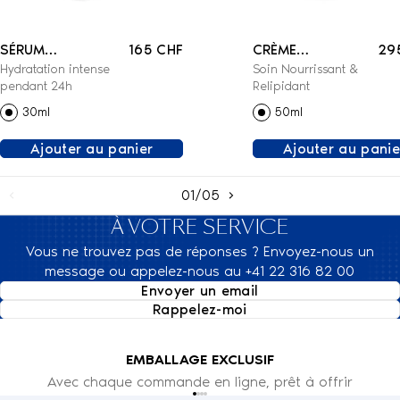
SÉRUM
165 CHF
CRÈME
29
Hydratation intense
Soin Nourrissant &
RÉHYDRATANT
RELIPIDANTE BIO-
pendant 24h
Relipidant
BIO-IDENTIQUE
IDENTIQUE
30ml
50ml
Ajouter au panier
Ajouter au panie
01/05
À VOTRE SERVICE
Vous ne trouvez pas de réponses ? Envoyez-nous un
message ou appelez-nous au +41 22 316 82 00
Envoyer un email
Rappelez-moi
EMBALLAGE EXCLUSIF
Avec chaque commande en ligne, prêt à offrir