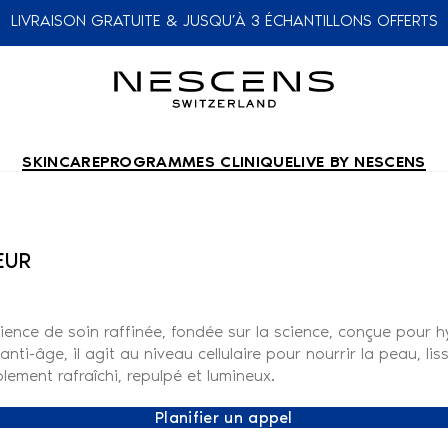
LIVRAISON GRATUITE & JUSQU’À 3 ÉCHANTILLONS OFFERTS
SKINCARE
PROGRAMMES CLINIQUE
LIVE BY NESCENS
EUR
nce de soin raffinée, fondée sur la science, conçue pour hyd
nti-âge, il agit au niveau cellulaire pour nourrir la peau, lis
blement rafraîchi, repulpé et lumineux.
Planifier un appel