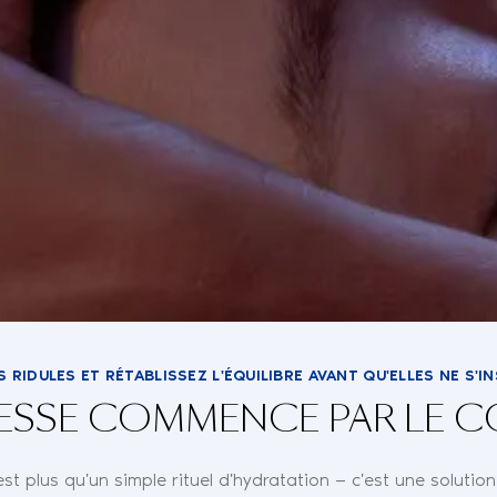
S RIDULES ET RÉTABLISSEZ L'ÉQUILIBRE AVANT QU'ELLES NE S'I
NESSE COMMENCE PAR LE 
t plus qu'un simple rituel d'hydratation — c'est une soluti