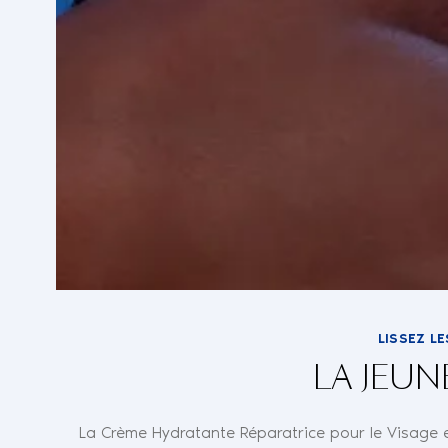
LISSEZ LE
LA JEU
La Crème Hydratante Réparatrice pour le Visage es