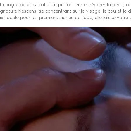
t conçue pour hydrater en profondeur et réparer la peau, o
gnature Nescens, se concentrant sur le visage, le cou et le dé
x. Idéale pour les premiers signes de l'âge, elle laisse votr