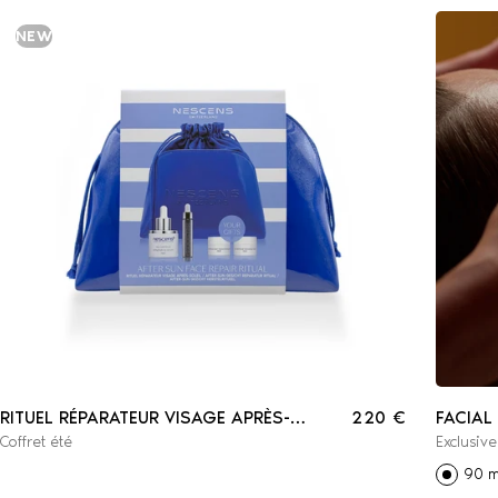
NEW
RITUEL RÉPARATEUR VISAGE APRÈS-
220 €
FACIAL
Coffret été
Exclusiv
SOLEIL
90 m