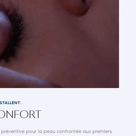
NSTALLENT.
CONFORT
on préventive pour la peau confrontée aux premiers