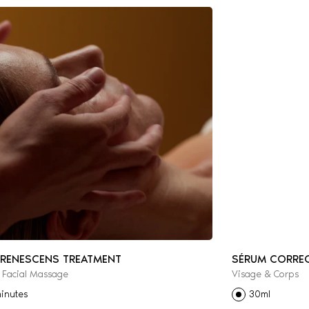
 RENESCENS TREATMENT
SÉRUM CORREC
e Facial Massage
Visage & Corps
inutes
30ml