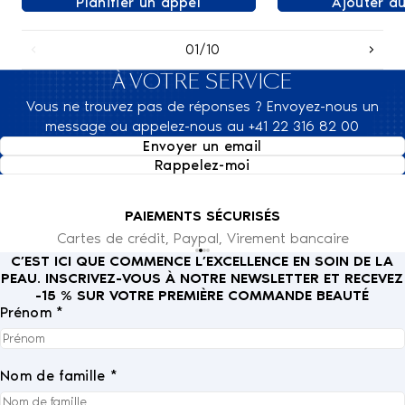
Planifier un appel
Ajouter a
01/10
À VOTRE SERVICE
Vous ne trouvez pas de réponses ? Envoyez-nous un
message ou appelez-nous au +41 22 316 82 00
Envoyer un email
Rappelez-moi
PAIEMENTS SÉCURISÉS
Cartes de crédit, Paypal, Virement bancaire
C’EST ICI QUE COMMENCE L’EXCELLENCE EN SOIN DE LA
PEAU. INSCRIVEZ-VOUS À NOTRE NEWSLETTER ET RECEVEZ
-15 % SUR VOTRE PREMIÈRE COMMANDE BEAUTÉ
Prénom *
Nom de famille *