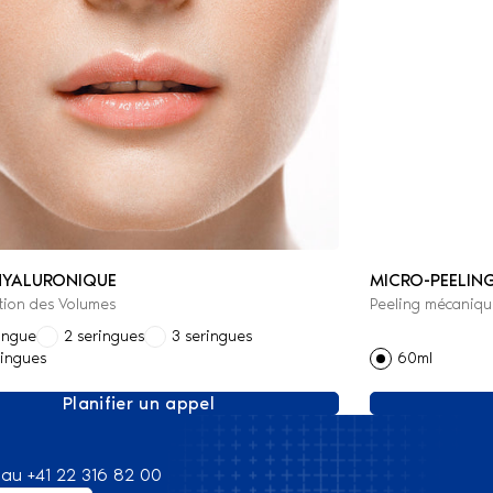
HYALURONIQUE
MICRO-PEELIN
tion des Volumes
Peeling mécaniqu
ringue
2 seringues
3 seringues
ringues
60ml
Planifier un appel
au +41 22 316 82 00