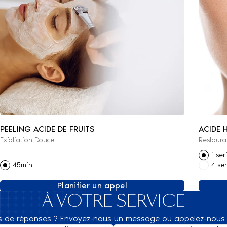
PEELING ACIDE DE FRUITS
ACIDE 
Exfoliation Douce
Restaura
1 se
45min
4 se
Planifier un appel
À VOTRE SERVICE
s de réponses ? Envoyez-nous un message ou appelez-nous 