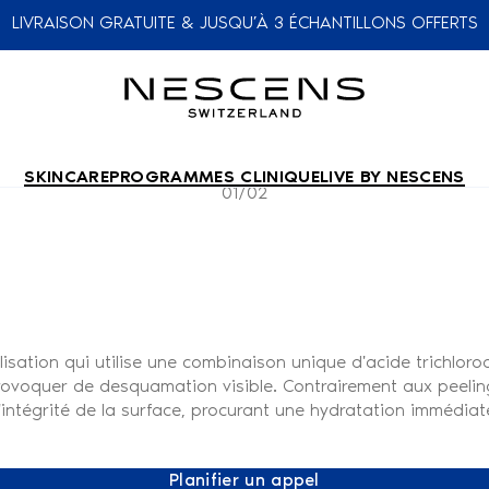
LIVRAISON GRATUITE & JUSQU’À 3 ÉCHANTILLONS OFFERTS
SKINCARE
PROGRAMMES CLINIQUE
LIVE BY NESCENS
01/02
lisation qui utilise une combinaison unique d'acide trichlor
rovoquer de desquamation visible. Contrairement aux peeling
ntégrité de la surface, procurant une hydratation immédiate
Planifier un appel