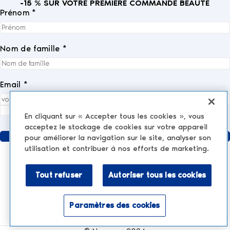
-15 % SUR VOTRE PREMIÈRE COMMANDE BEAUTÉ
Prénom *
Nom de famille *
Email *
J'accepte entièrement la
politique de confidentialité
.
*
En cliquant sur « Accepter tous les cookies », vous
acceptez le stockage de cookies sur votre appareil
Envoyer
pour améliorer la navigation sur le site, analyser son
utilisation et contribuer à nos efforts de marketing.
Tout refuser
Autoriser tous les cookies
MÉDECINE ESTHÉTIQUE
AESTHETIC TREATMENTS
Injections et produits de comblement
Paramètres des cookies
NESCENS.COM
Hair
Activer le mode accessibilité
Peelings
Mentions légales
Face & Eyes