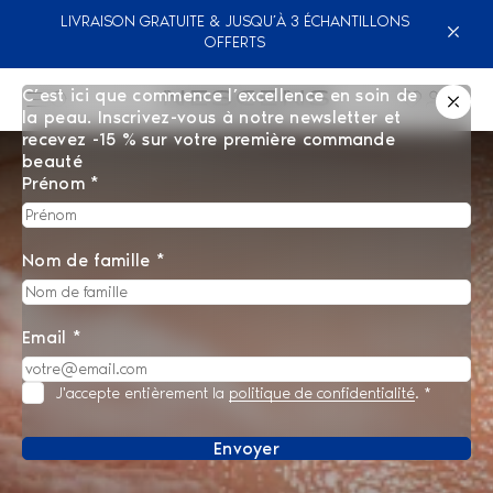
LIVRAISON GRATUITE & JUSQU’À 3 ÉCHANTILLONS
OFFERTS
C’est ici que commence l’excellence en soin de
la peau. Inscrivez-vous à notre newsletter et
recevez -15 % sur votre première commande
beauté
Prénom *
Nom de famille *
Email *
J'accepte entièrement la
politique de confidentialité
.
*
Envoyer