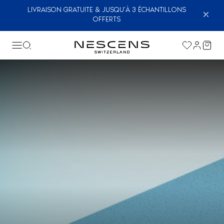
LIVRAISON GRATUITE & JUSQU’À 3 ÉCHANTILLONS
OFFERTS