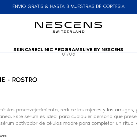
ENVÍO GRATIS & HASTA 3 MUESTRAS DE CORTESÍA
SKINCARE
CLINIC PROGRAMS
LIVE BY NESCENS
01/05
IE - ROSTRO
élulas proenvejecimiento, reduce las rojeces y las arrugas, y
ánea. Este sérum es ideal para cualquier persona que presen
 sérum activador de células madre para completar un ritual 
nas