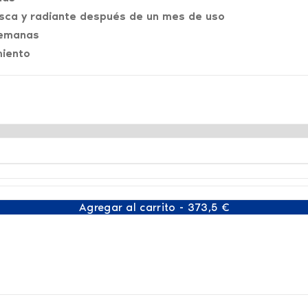
esca y radiante después de un mes de uso
semanas
miento
Agregar al carrito - 373,5 €