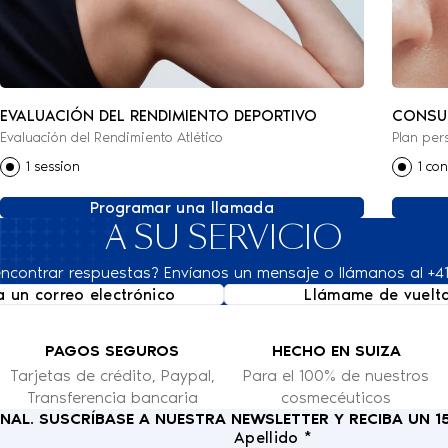
EVALUACIÓN DEL RENDIMIENTO DEPORTIVO
CONSUL
Evaluación del Rendimiento Atlético
Plan per
REGENE
1 session
1 con
Programar una llamada
A SU SERVICIO
ncontrar respuestas? Envíanos un mensaje o llámanos al +41
a un correo electrónico
Llámame de vuelt
PAGOS SEGUROS
HECHO EN SUIZA
Tarjetas de crédito, Paypal,
Para el 100% de nuestros
Transferencia bancaria
cosmecéuticos
IONAL. SUSCRÍBASE A NUESTRA NEWSLETTER Y RECIBA UN 
Apellido *