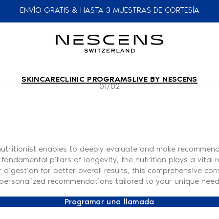
ENVÍO GRATIS & HASTA 3 MUESTRAS DE CORTESÍA
SKINCARE
CLINIC PROGRAMS
LIVE BY NESCENS
01/02
nutritionist enables to deeply evaluate and make recommenda
ondamental pillars of longevity, the nutrition plays a vital r
digestion for better overall results, this comprehensive cons
g personalized recommendations tailored to your unique nee
Programar una llamada