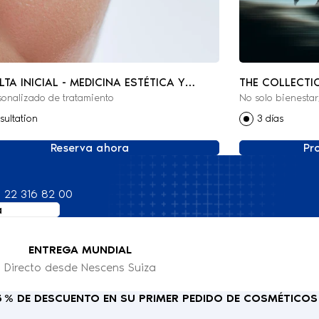
TA INICIAL - MEDICINA ESTÉTICA Y
THE COLLECTI
sonalizado de tratamiento
No solo bienestar
RATIVA
sultation
3 días
Reserva ahora
Pr
 22 316 82 00
a
ENTREGA MUNDIAL
Directo desde Nescens Suiza
15 % DE DESCUENTO EN SU PRIMER PEDIDO DE COSMÉTICOS