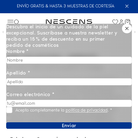
ENVÍO GRATIS & HASTA 3 MUESTRAS DE CORTESÍA
Descubra el inicio de un cuidado de la piel
01/04
excepcional. Suscríbase a nuestra newsletter y
reciba un 15 % de descuento en su primer
pedido de cosméticos
Nombre *
THE COLLECTION - SERENITY
Un nuevo soplo para recuperar tu energía
Apellido *
Media jornada diseñada para renovar completamente el
cuerpo. La terapia de contrastes, que alterna calor y frío, inicia
el viaje estimulando la circulación y aliviando la tensión
Correo electrónico *
muscular. A continuación, la privación sensorial le guía hacia un
estado de calma poco habitual, liberando la mente de las
presiones externas. El ritual concluye con una exfoliación
Acepto completamente la
política de privacidad
.
*
corporal y un masaje personalizado, que prolongan la
relajación física e infunden una sensación duradera de
Enviar
profundo bienestar.