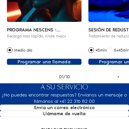
PROGRAMA NESCENS -
SESIÓN DE REDUST
Recarga más rápido, rinde mejor
Tratamiento de reducc
RECOVERY
Medio día
45min
5x45mi
Programar una llamada
Programar u
01/10
A SU SERVICIO
¿No puedes encontrar respuestas? Envíanos un mensaje o
llámanos al +41 22 316 82 00
Envía un correo electrónico
Llámame de vuelta