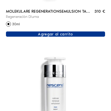
MOLEKULARE REGENERATIONSEMULSION TAG
310 €
Regeneración Diurna
- GESICHT
30ml
Agregar al carrito