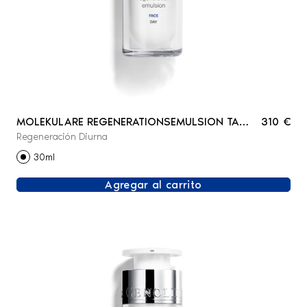
MOLEKULARE REGENERATIONSEMULSION TAG
310 €
Regeneración Diurna
- GESICHT
30ml
Agregar al carrito