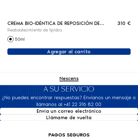
CREMA BIO-IDÉNTICA DE REPOSICIÓN DE
310 €
Reabastecimiento de lípidos
LÍPIDOS - ROSTRO
50ml
Agregar al carrito
Nescens
A SU SERVICIO
¿No puedes encontrar respuestas? Envíanos un mensaje o
llámanos al +41 22 316 82 00
Envía un correo electrónico
Llámame de vuelta
PAGOS SEGUROS