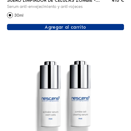
SUERO LIMPIADOR DE CÉLULAS ZOMBIE -
415 €
Serum anti-envejecimiento y anti-rojeces
ROSTRO
30ml
Agregar al carrito