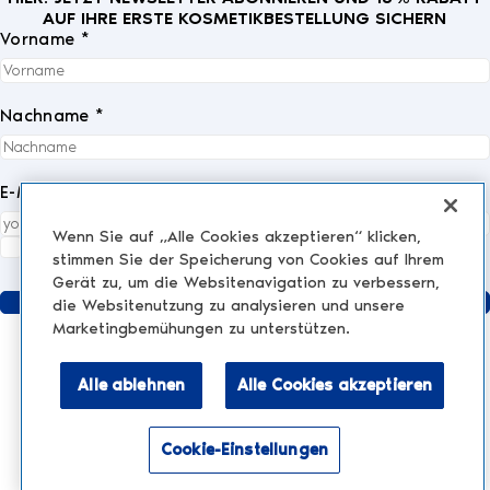
AUF IHRE ERSTE KOSMETIKBESTELLUNG SICHERN
Vorname *
Nachname *
E-Mail *
Wenn Sie auf „Alle Cookies akzeptieren“ klicken,
Ich akzeptiere die
Datenschutzrichtlinie
vollständig.
*
stimmen Sie der Speicherung von Cookies auf Ihrem
Gerät zu, um die Websitenavigation zu verbessern,
Senden
die Websitenutzung zu analysieren und unsere
Marketingbemühungen zu unterstützen.
Alle ablehnen
Alle Cookies akzeptieren
KLINIK
AESTHETIC TREATMENTS
Injektionen und Füllstoffe
Cookie-Einstellungen
NESCENS.COM
Hair
Aktivieren Sie den Barrierefreiheitsmodus
Peelings
Rechtliche Hinweise