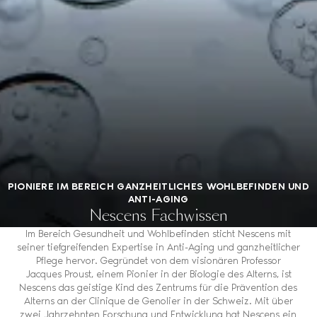
PIONIERE IM BEREICH GANZHEITLICHES WOHLBEFINDEN UND
ANTI-AGING
Nescens Fachwissen
Im Bereich Gesundheit und Wohlbefinden sticht Nescens mit
seiner tiefgreifenden Expertise in Anti-Aging und ganzheitlicher
Pflege hervor. Gegründet von dem visionären Professor
Jacques Proust, einem Pionier in der Biologie des Alterns, ist
Nescens das geistige Kind des Zentrums für die Prävention des
Alterns an der Clinique de Genolier in der Schweiz. Mit über
zwei Jahrzehnten Forschung und Entwicklung hat Nescens ein