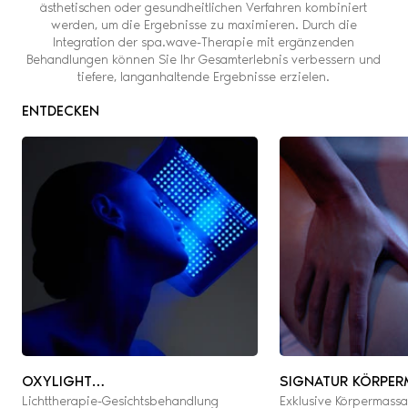
ästhetischen oder gesundheitlichen Verfahren kombiniert
werden, um die Ergebnisse zu maximieren. Durch die
Integration der spa.wave-Therapie mit ergänzenden
Behandlungen können Sie Ihr Gesamterlebnis verbessern und
tiefere, langanhaltende Ergebnisse erzielen.
ENTDECKEN
OXYLIGHT
SIGNATUR KÖRPE
Lichttherapie-Gesichtsbehandlung
Exklusive Körpermass
GESICHTSBEHANDLUNG