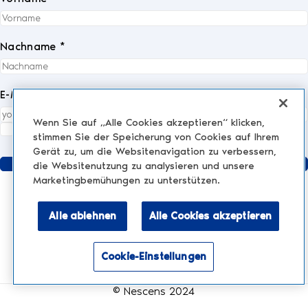
Nachname *
E-Mail *
Wenn Sie auf „Alle Cookies akzeptieren“ klicken,
Ich akzeptiere die
Datenschutzrichtlinie
vollständig.
*
stimmen Sie der Speicherung von Cookies auf Ihrem
Gerät zu, um die Websitenavigation zu verbessern,
Senden
die Websitenutzung zu analysieren und unsere
Marketingbemühungen zu unterstützen.
Alle ablehnen
Alle Cookies akzeptieren
KLINIK
AESTHETIC TREATMENTS
Injektionen und Füllstoffe
Cookie-Einstellungen
NESCENS.COM
Hair
Aktivieren Sie den Barrierefreiheitsmodus
Peelings
Rechtliche Hinweise
Face & Eyes
© Nescens 2024
Laserbehandlungen
Versand