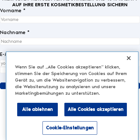
AUF IHRE ERSTE KOSMETIKBESTELLUNG SICHERN
Vorname *
Nachname *
E-Mail *
Wenn Sie auf „Alle Cookies akzeptieren“ klicken,
Ich akzeptiere die
Datenschutzrichtlinie
vollständig.
*
stimmen Sie der Speicherung von Cookies auf Ihrem
Gerät zu, um die Websitenavigation zu verbessern,
Senden
die Websitenutzung zu analysieren und unsere
Marketingbemühungen zu unterstützen.
Alle ablehnen
Alle Cookies akzeptieren
KLINIK
AESTHETIC TREATMENTS
Injektionen und Füllstoffe
Cookie-Einstellungen
NESCENS.COM
Hair
Aktivieren Sie den Barrierefreiheitsmodus
Peelings
Rechtliche Hinweise