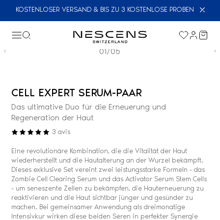
KOSTENLOSER VERSAND & BIS ZU 3 KOSTENLOSE PROBEN
01/05
CELL EXPERT SERUM-PAAR
Das ultimative Duo für die Erneuerung und
Regeneration der Haut
3
avis
Eine revolutionäre Kombination, die die Vitalität der Haut
wiederherstellt und die Hautalterung an der Wurzel bekämpft.
Dieses exklusive Set vereint zwei leistungsstarke Formeln - das
Zombie Cell Clearing Serum und das Activator Serum Stem Cells
- um seneszente Zellen zu bekämpfen, die Hauterneuerung zu
reaktivieren und die Haut sichtbar jünger und gesünder zu
machen. Bei gemeinsamer Anwendung als dreimonatige
Intensivkur wirken diese beiden Seren in perfekter Synergie