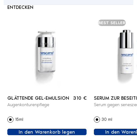
ENTDECKEN
BEST SELLER
GLÄTTENDE GEL-EMULSION
310 €
SERUM ZUR BESEI
Augenkonturenpflege
Serum gegen seneszen
VON ZOMBIE-ZELLE
GESICHT
15ml
30 ml
In den Warenkorb legen
In den Waren