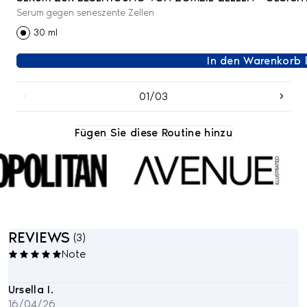
Serum gegen seneszente Zellen
30 ml
In den Warenkorb 
01/03
Fügen Sie diese Routine hinzu
REVIEWS
(
3
)
Note
Ursella I.
16/04/26