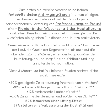
Zum ersten Mal vereint Nescens seine beiden
Anti-Aging-Seren
fortschrittlichsten
in einem einzigen,
exklusiven Set. Entwickelt auf der Grundlage der
Professor Jacques Proust
bahnbrechenden Forschung von
Pionier in der Wissenschaft der Hautalterung
- einem
- arbeiten diese Hochleistungsformeln in Synergie, um die
wichtigsten biologischen Funktionen der Haut zu reaktivieren.
Dieses wissenschaftliche Duo zielt sowohl auf die Stammzellen
der Haut, die Quelle der Regeneration, als auch auf die
alternden „Zombie“-Zellen, einen der Hauptauslöser der
Hautalterung, ab und sorgt für eine sichtbare und lang
anhaltende Transformation.
Diese 3-Monats-Kur hat in klinischen Studien nachweisliche
Ergebnisse erzielt:
+20%
gesteigerte Zellerneuerung innerhalb von 4 Wochen
*
-31%
reduzierte Rötungen innerhalb von 4 Wochen
***
+12%
verbesserte Hautelastizität
***
+6,6%
Zunahme der dermalen und epidermalen Dichte
***
82% bemerkten einen Lifting-Effekt
77% stellten eine Verbesserung der Elastizität und