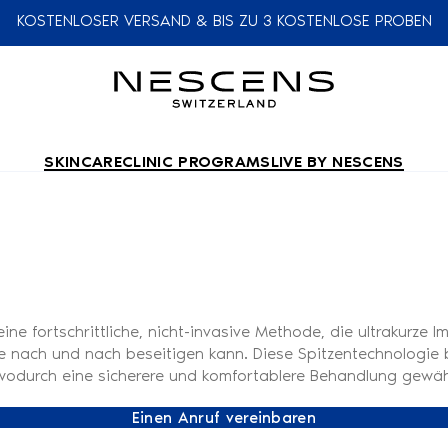
KOSTENLOSER VERSAND & BIS ZU 3 KOSTENLOSE PROBEN
SKINCARE
CLINIC PROGRAMS
LIVE BY NESCENS
eine fortschrittliche, nicht-invasive Methode, die ultrakurz
nach und nach beseitigen kann. Diese Spitzentechnologie bi
 wodurch eine sicherere und komfortablere Behandlung gewähr
Einen Anruf vereinbaren