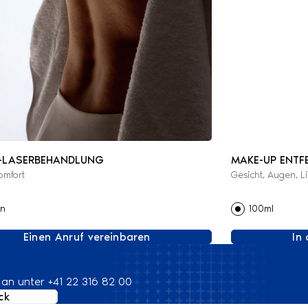
M-LASERBEHANDLUNG
MAKE-UP ENTF
omfort
Gesicht, Augen, 
in
100ml
Einen Anruf vereinbaren
In
 an unter +41 22 316 82 00
ck