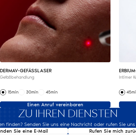
DERMAV-GEFÄSSLASER
ERBIU
Gefäßbehandlung
Intimer K
15min
30min
45min
45m
Einen Anruf vereinbaren
ZU IHREN DIENSTEN
n finden? Senden Sie uns eine Nachricht oder rufen Sie uns
nden Sie eine E-Mail
Rufen Sie mich zurü