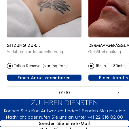
SITZUNG ZUR
DERMAV-GEFÄSSLA
Verfahren zur Tattooentfernung
Gefäßbehandlung
TATTOOENTFERNUNG
Tattoo Removal (starting from)
15min
30min
Einen Anruf vereinbaren
Einen Anruf 
01/10
ZU IHREN DIENSTEN
Können Sie keine Antworten finden? Senden Sie uns eine
Nachricht oder rufen Sie uns an unter +41 22 316 82 00
Senden Sie eine E-Mail