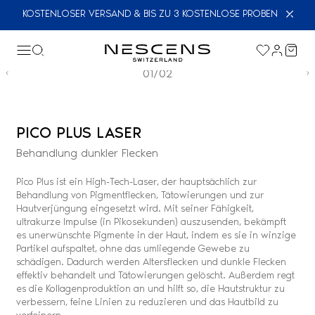
KOSTENLOSER VERSAND & BIS ZU 3 KOSTENLOSE PROBEN
01/02
PICO PLUS LASER
Behandlung dunkler Flecken
Pico Plus ist ein High-Tech-Laser, der hauptsächlich zur
Behandlung von Pigmentflecken, Tätowierungen und zur
Hautverjüngung eingesetzt wird. Mit seiner Fähigkeit,
ultrakurze Impulse (in Pikosekunden) auszusenden, bekämpft
es unerwünschte Pigmente in der Haut, indem es sie in winzige
Partikel aufspaltet, ohne das umliegende Gewebe zu
schädigen. Dadurch werden Altersflecken und dunkle Flecken
effektiv behandelt und Tätowierungen gelöscht. Außerdem regt
es die Kollagenproduktion an und hilft so, die Hautstruktur zu
verbessern, feine Linien zu reduzieren und das Hautbild zu