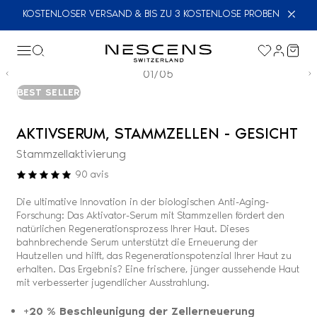
KOSTENLOSER VERSAND & BIS ZU 3 KOSTENLOSE PROBEN
01/05
BEST SELLER
AKTIVSERUM, STAMMZELLEN - GESICHT
Stammzellaktivierung
90
avis
Die ultimative Innovation in der biologischen Anti-Aging-
Forschung: Das Aktivator-Serum mit Stammzellen fördert den
natürlichen Regenerationsprozess Ihrer Haut. Dieses
bahnbrechende Serum unterstützt die Erneuerung der
Hautzellen und hilft, das Regenerationspotenzial Ihrer Haut zu
erhalten. Das Ergebnis? Eine frischere, jünger aussehende Haut
mit verbesserter jugendlicher Ausstrahlung.
+20 % Beschleunigung der Zellerneuerung