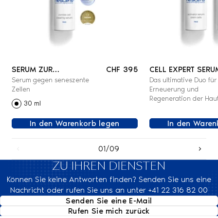
SERUM ZUR
CHF 395
CELL EXPERT SERU
Serum gegen seneszente
Das ultimative Duo für
BESEITIGUNG VON
PAAR
Zellen
Erneuerung und
ZOMBIE-ZELLEN -
Regeneration der Hau
30 ml
GESICHT
In den Warenkorb legen
In den Waren
01/09
ZU IHREN DIENSTEN
Können Sie keine Antworten finden? Senden Sie uns eine
Nachricht oder rufen Sie uns an unter +41 22 316 82 00
Senden Sie eine E-Mail
Rufen Sie mich zurück