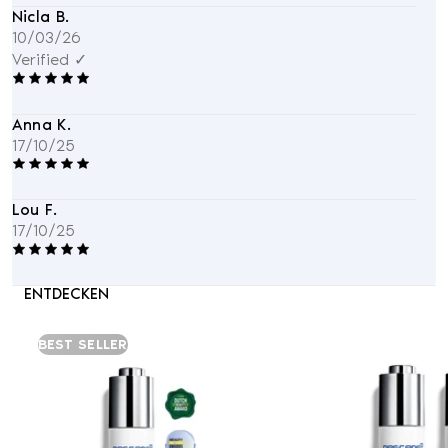
Nicla B.
10/03/26
Verified ✓
Anna K.
17/10/25
Lou F.
17/10/25
ENTDECKEN
BEST SELLER