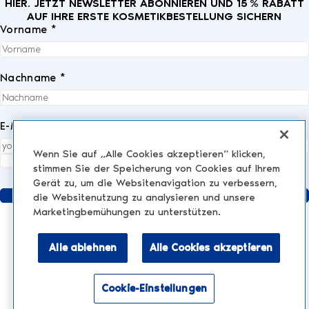
HIER. JETZT NEWSLETTER ABONNIEREN UND 15 % RABATT
AUF IHRE ERSTE KOSMETIKBESTELLUNG SICHERN
Vorname *
Nachname *
E-Mail *
Wenn Sie auf „Alle Cookies akzeptieren“ klicken,
Ich akzeptiere die
Datenschutzrichtlinie
vollständig.
*
stimmen Sie der Speicherung von Cookies auf Ihrem
Gerät zu, um die Websitenavigation zu verbessern,
Senden
die Websitenutzung zu analysieren und unsere
Marketingbemühungen zu unterstützen.
Alle ablehnen
Alle Cookies akzeptieren
KLINIK
AESTHETIC TREATMENTS
Injektionen und Füllstoffe
Cookie-Einstellungen
NESCENS.COM
Hair
Aktivieren Sie den Barrierefreiheitsmodus
Peelings