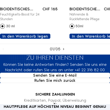
BIOIDENTISCHES
CHF 165
BIOIDENTISCHE
CH
Feuchtigkeits-Boost für 24
Nährende &
FEUCHTIGKEITSSERUM
LIPID-
Stunden
Rückfettende Pflege
REPLENISHING-
30 ml
50ml
CREME
In den Warenkorb legen
In den Warenkorb l
01/05
ZU IHREN DIENSTEN
Können Sie keine Antworten finden? Senden Sie uns eine
Nachricht oder rufen Sie uns an unter +41 22 316 82 00
Senden Sie eine E-Mail
Rufen Sie mich zurück
SICHERE ZAHLUNGEN
Kreditkarten, Paypal, Überweisung
HAUTPFLEGE AUF HÖCHSTEM NIVEAU BEGINNT GENAU