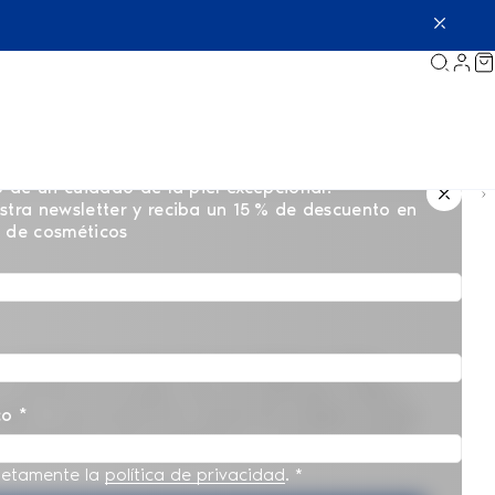
o de un cuidado de la piel excepcional.
stra newsletter y reciba un 15 % de descuento en
o de cosméticos
y estimular la producción de colágeno a largo
suavizar las arrugas. Una vez inyectado, el gel a
lágeno. Esta producción natural de colágeno ayuda
co *
o inmediatos como progresivos, lo que lo convierte
letamente la
política de privacidad
.
*