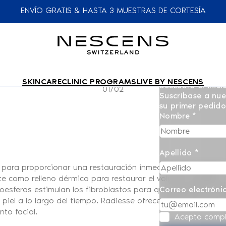
ENVÍO GRATIS & HASTA 3 MUESTRAS DE CORTESÍA
SKINCARE
CLINIC PROGRAMS
LIVE BY NESCENS
Descubra el inici
01/02
Suscríbase a nue
su primer pedid
Nombre *
Apellido *
para proporcionar una restauración inmediata del volumen 
te como relleno dérmico para restaurar el volumen perdido y 
roesferas estimulan los fibroblastos para que produzcan co
Correo electróni
a piel a lo largo del tiempo. Radiesse ofrece beneficios tant
nto facial.
Acepto comp