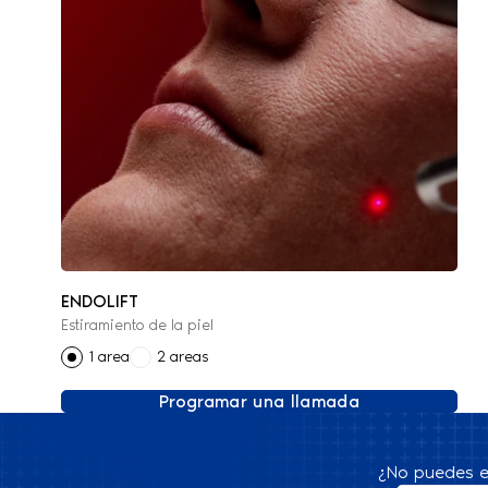
ENDOLIFT
Estiramiento de la piel
1 area
2 areas
Programar una llamada
¿No puedes e