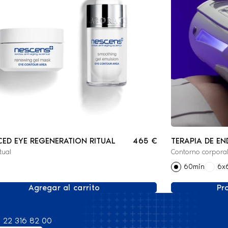
ED EYE REGENERATION RITUAL
465 €
TERAPIA DE E
tual
Contorno corpora
60min
6x
Agregar al carrito
Pr
 22 316 82 00