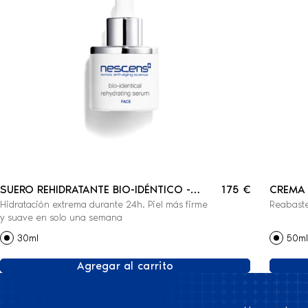
SUERO REHIDRATANTE BIO-IDÉNTICO -
175 €
CREMA 
Hidratación extrema durante 24h. Piel más firme
Reabaste
ROSTRO
LÍPIDO
y suave en solo una semana
30ml
50ml
Agregar al carrito