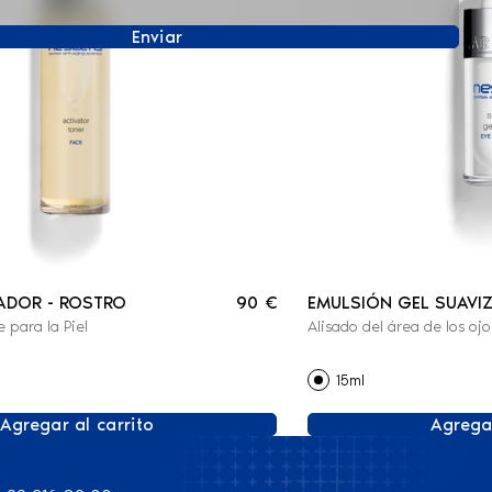
Enviar
ADOR - ROSTRO
90 €
EMULSIÓN GEL SUAVIZ
 para la Piel
Alisado del área de los ojo
CONTORNO DE OJOS
15ml
Agregar al carrito
Agregar