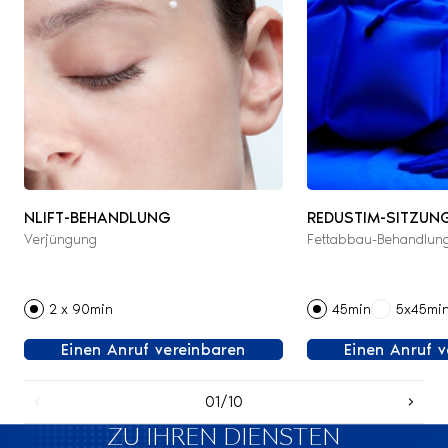
NLIFT-BEHANDLUNG
REDUSTIM-SITZUN
Verjüngung
Fettabbau-Behandlun
2 x 90min
45min
5x45mi
Einen Anruf vereinbaren
Einen Anruf 
01/10
ZU IHREN DIENSTEN