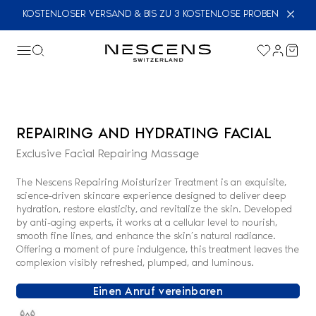
KOSTENLOSER VERSAND & BIS ZU 3 KOSTENLOSE PROBEN
REPAIRING AND HYDRATING FACIAL
Exclusive Facial Repairing Massage
The Nescens Repairing Moisturizer Treatment is an exquisite,
science-driven skincare experience designed to deliver deep
hydration, restore elasticity, and revitalize the skin. Developed
by anti-aging experts, it works at a cellular level to nourish,
smooth fine lines, and enhance the skin’s natural radiance.
Offering a moment of pure indulgence, this treatment leaves the
complexion visibly refreshed, plumped, and luminous.
Einen Anruf vereinbaren