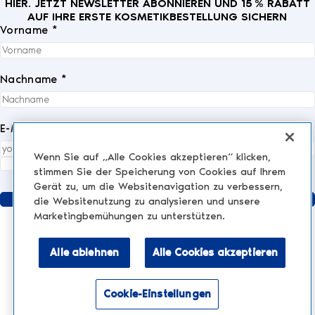
HIER. JETZT NEWSLETTER ABONNIEREN UND 15 % RABATT
AUF IHRE ERSTE KOSMETIKBESTELLUNG SICHERN
Vorname *
Nachname *
E-Mail *
Wenn Sie auf „Alle Cookies akzeptieren“ klicken,
Ich akzeptiere die
Datenschutzrichtlinie
vollständig.
*
stimmen Sie der Speicherung von Cookies auf Ihrem
Gerät zu, um die Websitenavigation zu verbessern,
Senden
die Websitenutzung zu analysieren und unsere
Marketingbemühungen zu unterstützen.
Alle ablehnen
Alle Cookies akzeptieren
KLINIK
AESTHETIC TREATMENTS
Injektionen und Füllstoffe
Cookie-Einstellungen
NESCENS.COM
Hair
Aktivieren Sie den Barrierefreiheitsmodus
Peelings