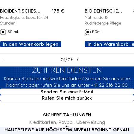
BIOIDENTISCHES
175 €
BIOIDENTISCHE
Feuchtigkeits-Boost für 24
Nährende &
FEUCHTIGKEITSSERUM
LIPID-
Stunden
Rückfettende Pflege
REPLENISHING-
30 ml
50ml
CREME
In den Warenkorb legen
In den Warenkorb l
01/05
ZU IHREN DIENSTEN
Können Sie keine Antworten finden? Senden Sie uns eine
Nachricht oder rufen Sie uns an unter +41 22 316 82 00
Senden Sie eine E-Mail
Rufen Sie mich zurück
SICHERE ZAHLUNGEN
Kreditkarten, Paypal, Überweisung
HAUTPFLEGE AUF HÖCHSTEM NIVEAU BEGINNT GENAU