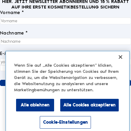
HIER. JETZT NEWSLETTER ABONNIEREN UND 15 % RABATT
AUF IHRE ERSTE KOSMETIKBESTELLUNG SICHERN
Vorname *
Nachname *
E-Mail *
Wenn Sie auf „Alle Cookies akzeptieren“ klicken,
Ich akzeptiere die
Datenschutzrichtlinie
vollständig.
*
stimmen Sie der Speicherung von Cookies auf Ihrem
Gerät zu, um die Websitenavigation zu verbessern,
Senden
die Websitenutzung zu analysieren und unsere
Marketingbemühungen zu unterstützen.
Alle ablehnen
Alle Cookies akzeptieren
KLINIK
AESTHETIC TREATMENTS
Injektionen und Füllstoffe
Cookie-Einstellungen
NESCENS.COM
Hair
Aktivieren Sie den Barrierefreiheitsmodus
Peelings