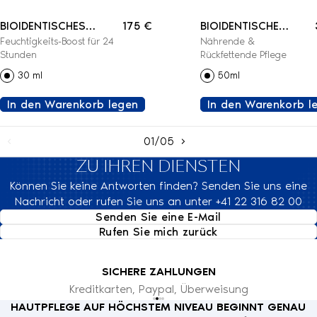
BIOIDENTISCHES
175 €
BIOIDENTISCHE
Feuchtigkeits-Boost für 24
Nährende &
FEUCHTIGKEITSSERUM
LIPID-
Stunden
Rückfettende Pflege
REPLENISHING-
30 ml
50ml
CREME
In den Warenkorb legen
In den Warenkorb l
01/05
ZU IHREN DIENSTEN
Können Sie keine Antworten finden? Senden Sie uns eine
Nachricht oder rufen Sie uns an unter +41 22 316 82 00
Senden Sie eine E-Mail
Rufen Sie mich zurück
SICHERE ZAHLUNGEN
Kreditkarten, Paypal, Überweisung
HAUTPFLEGE AUF HÖCHSTEM NIVEAU BEGINNT GENAU