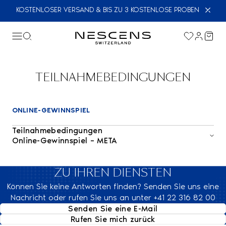
KOSTENLOSER VERSAND & BIS ZU 3 KOSTENLOSE PROBEN
TEILNAHMEBEDINGUNGEN
ONLINE-GEWINNSPIEL
Teilnahmebedingungen
Online-Gewinnspiel – META
1. Veranstalter
Das Gewinnspiel wird organisiert von
Nescens Switzerland
(nachfolgend der „Veranstalter“) in Zusammenarbeit mit
ZU IHREN DIENSTEN
@melanielaurah
.
Können Sie keine Antworten finden? Senden Sie uns eine
2. Teilnahmeberechtigung
Nachricht oder rufen Sie uns an unter +41 22 316 82 00
Die Teilnahme ist kostenlos und nicht an einen Kauf gebunden.
Teilnahmeberechtigt sind alle Personen ab
Senden Sie eine E-Mail
18 Jahren
,
unabhängig vom Wohnsitzland.
Rufen Sie mich zurück