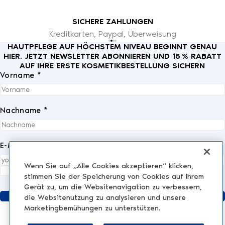
Mitarbeitende des Veranstalters sowie alle an der Organisation
des Gewinnspiels beteiligten Personen sind von der Teilnahme
ausgeschlossen.
SICHERE ZAHLUNGEN
3. Gewinnspielzeitraum
Kreditkarten, Paypal, Überweisung
Das Gewinnspiel läuft
bis einschließlich 31. Januar
, um 23:59
HAUTPFLEGE AUF HÖCHSTEM NIVEAU BEGINNT GENAU
Uhr.
HIER. JETZT NEWSLETTER ABONNIEREN UND 15 % RABATT
Später eingehende Teilnahmen werden nicht berücksichtigt.
AUF IHRE ERSTE KOSMETIKBESTELLUNG SICHERN
4. Teilnahme
Vorname *
Um am Gewinnspiel teilzunehmen, müssen folgende Schritte
auf Instagram erfüllt werden:
Den Accounts
@melanielaurah
und
@nescensswitzerland
Nachname *
folgen
Den Gewinnspiel-Beitrag kommentieren
Pro Person ist
nur eine Teilnahme
erlaubt. Mehrfachteilnahmen
führen zum Ausschluss.
E-Mail *
5. Gewinn
Es werden
5 Gewinnerinnen bzw. Gewinner
ausgelost.
Wenn Sie auf „Alle Cookies akzeptieren“ klicken,
Jede Gewinnerin bzw. jeder Gewinner erhält
1 Nescens Spa-
Ich akzeptiere die
Datenschutzrichtlinie
vollständig.
*
stimmen Sie der Speicherung von Cookies auf Ihrem
at-Home-Erlebnis
.
Gerät zu, um die Websitenavigation zu verbessern,
Der Gewinn ist nicht übertragbar, nicht umtauschbar und nicht
Senden
die Websitenutzung zu analysieren und unsere
in bar auszahlbar.
Marketingbemühungen zu unterstützen.
6. Gewinnerermittlung
Die
5 Gewinnerinnen bzw. Gewinner
werden nach Ende des