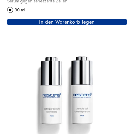
Serum gegen seneszente Zellen
- GESICHT
30 ml
In den Warenkorb legen