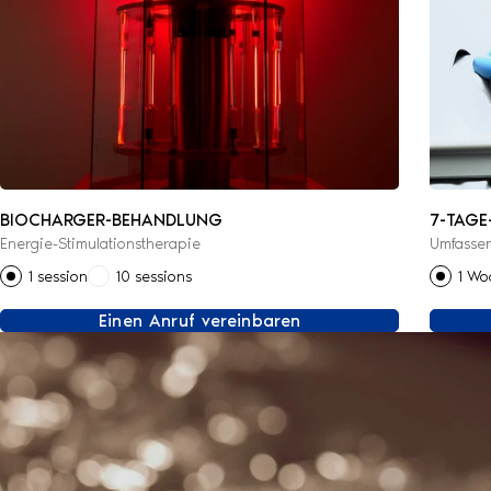
BIOCHARGER-BEHANDLUNG
7-TAGE
Energie-Stimulationstherapie
Umfasse
1 session
10 sessions
1 Wo
Einen Anruf vereinbaren