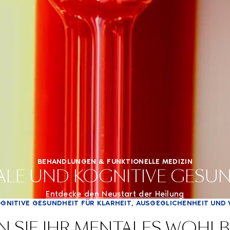
BEHANDLUNGEN & FUNKTIONELLE MEDIZIN
LE UND KOGNITIVE GESU
Entdecke den Neustart der Heilung
KOGNITIVE GESUNDHEIT FÜR KLARHEIT, AUSGEGLICHENHEIT UN
N SIE IHR MENTALES WOHL